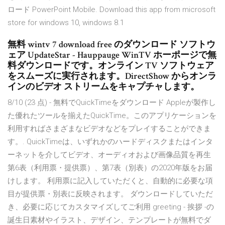
ロード PowerPoint Mobile. Download this app from microsoft
store for windows 10, windows 8.1
無料 wintv 7 download free のダウンロード ソフトウ
ェア UpdateStar - Hauppauge WinTV ホーポージで無
料ダウンロードです。オンライン TV ソフトウェア
をスムーズに実行されます。DirectShow からオンラ
インのビデオ ストリームをキャプチャします。
8/10 (23 点) - 無料でQuickTimeをダウンロード Appleが製作し
た優れたツールを揃えたQuickTime。このアプリケーションを
利用すればさまざまなビデオなどをプレイすることができま
す。. QuickTimeは、いずれかのハードディスクまたはインタ
ーネットを介してビデオ、オーディオおよび画像品質を再生
第6表（利用票・提供票）、第7表（別表）の2020年版をお届
けします。 利用票に記入していただくと、自動的に必要な項
目が提供票・別表に反映されます。 ダウンロードしていただ
き、必要に応じてカスタマイズしてご利用 greeting - 挨拶 -の
誕生日素材やイラスト、デザイン、テンプレートが無料でダ