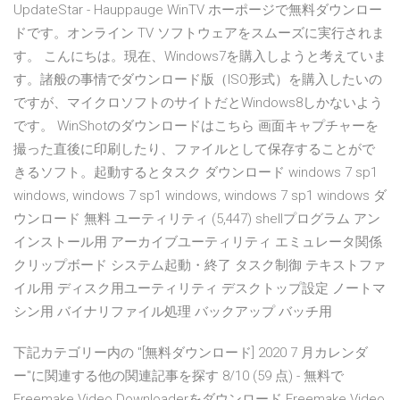
UpdateStar - Hauppauge WinTV ホーポージで無料ダウンロー
ドです。オンライン TV ソフトウェアをスムーズに実行されま
す。 こんにちは。現在、Windows7を購入しようと考えていま
す。諸般の事情でダウンロード版（ISO形式）を購入したいの
ですが、マイクロソフトのサイトだとWindows8しかないよう
です。 WinShotのダウンロードはこちら 画面キャプチャーを
撮った直後に印刷したり、ファイルとして保存することがで
きるソフト。起動するとタスク ダウンロード windows 7 sp1
windows, windows 7 sp1 windows, windows 7 sp1 windows ダ
ウンロード 無料 ユーティリティ (5,447) shellプログラム アン
インストール用 アーカイブユーティリティ エミュレータ関係
クリップボード システム起動・終了 タスク制御 テキストファ
イル用 ディスク用ユーティリティ デスクトップ設定 ノートマ
シン用 バイナリファイル処理 バックアップ バッチ用
下記カテゴリー内の "[無料ダウンロード] 2020 7 月カレンダ
ー"に関連する他の関連記事を探す 8/10 (59 点) - 無料で
Freemake Video Downloaderをダウンロード Freemake Video