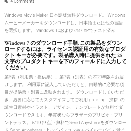
4 Comments
Windows Movie Maker 日本語版無料ダウンロード。 Windows
ムービーメーカーをダウンロードし、日本語または他の言語
を選択します。 Windows 10および7/8 / XPでテスト済み
Windows 7 のダウンロード手順. この製品をダウン
ロードするには、ライセンス認証用の有効なプロダ
クト キーが必要です。製品購入時に提供された 25
文字のプロダクト キーを下のフィールドに入力して
ください。
第6表（利用票・提供票）、第7表（別表）の2020年版をお届
けします。 利用票に記入していただくと、自動的に必要な項
目が提供票・別表に反映されます。 ダウンロードしていただ
き、必要に応じてカスタマイズしてご利用 greeting - 挨拶 -の
誕生日素材やイラスト、デザイン、テンプレートが無料でダ
ウンロードできます。年賀状ならブラザーのプリビオ・プリ
ントテラス。 8/10 (9 点) - 無料でSend Anywhereをダウンロー
ド Send Anywhereによってパソコンやモバイルデバイス間で