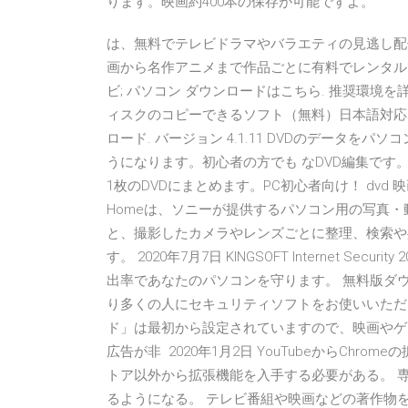
ります。映画約400本の保存が可能ですよ。
は、無料でテレビドラマやバラエティの見逃し配
画から名作アニメまで作品ごとに有料でレンタルでき
ビ; パソコン ダウンロードはこちら. 推奨環境
ィスクのコピーできるソフト（無料）日本語対応なの
ロード. バージョン 4.1.11 DVDのデータ
うになります。初心者の方でも なDVD編集です。
1枚のDVDにまとめます。PC初心者向け！ dvd 映画
Homeは、ソニーが提供するパソコン用の写真・
と、撮影したカメラやレンズごとに整理、検索や
す。 2020年7月7日 KINGSOFT Internet 
出率であなたのパソコンを守ります。 無料版ダウンロード（広
り多くの人にセキュリティソフトをお使いいただ
ド」は最初から設定されていますので、映画やゲ
広告が非 2020年1月2日 YouTubeからChr
トア以外から拡張機能を入手する必要がある。 
るようになる。 テレビ番組や映画などの著作物