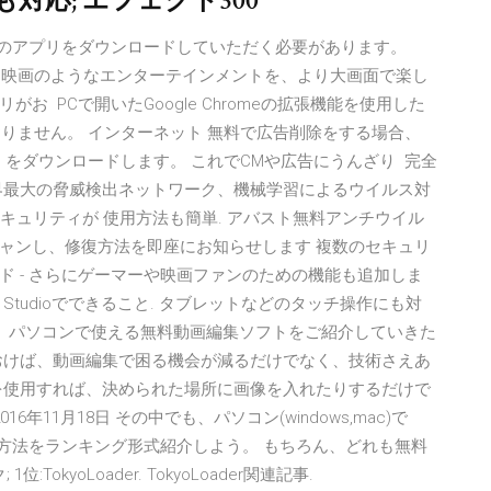
応; エフェクト300
向けのアプリをダウンロードしていただく必要があります。
画、映画のようなエンターテインメントを、より大画面で楽し
 PCで開いたGoogle Chromeの拡張機能を使用した
しておりません。 インターネット 無料で広告削除をする場合、
 Plus」をダウンロードします。 これでCMや広告にうんざり 完全
界最大の脅威検出ネットワーク、機械学習によるウイルス対
セキュリティが 使用方法も簡単. アバスト無料アンチウイル
ャンし、修復方法を即座にお知らせします 複数のセキュリ
 - さらにゲーマーや映画ファンのための機能も追加しま
ie Studioでできること. タブレットなどのタッチ操作にも対
で今回は、パソコンで使える無料動画編集ソフトをご紹介していきた
おけば、動画編集で困る機会が減るだけでなく、技術さえあ
を使用すれば、決められた場所に画像を入れたりするだけで
11月18日 その中でも、パソコン(windows,mac)で
つの方法をランキング形式紹介しよう。 もちろん、どれも無料
TokyoLoader. TokyoLoader関連記事.