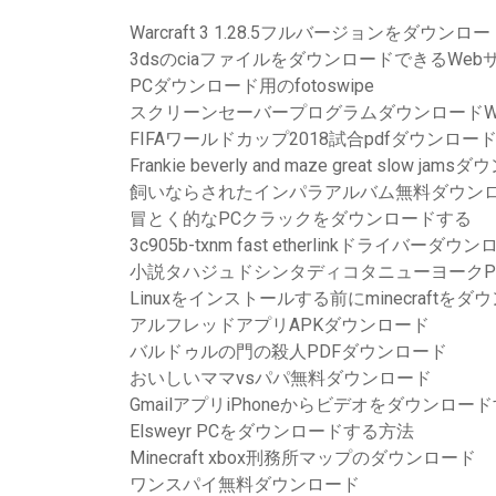
Warcraft 3 1.28.5フルバージョンをダウンロー
3dsのciaファイルをダウンロードできるWeb
PCダウンロード用のfotoswipe
スクリーンセーバープログラムダウンロードWind
FIFAワールドカップ2018試合pdfダウンロ
Frankie beverly and maze great slow j
飼いならされたインパラアルバム無料ダウン
冒とく的なPCクラックをダウンロードする
3c905b-txnm fast etherlinkドライバーダウ
小説タハジュドシンタディコタニューヨークP
Linuxをインストールする前にminecraftを
アルフレッドアプリAPKダウンロード
バルドゥルの門の殺人PDFダウンロード
おいしいママvsパパ無料ダウンロード
GmailアプリiPhoneからビデオをダウンロー
Elsweyr PCをダウンロードする方法
Minecraft xbox刑務所マップのダウンロード
ワンスパイ無料ダウンロード