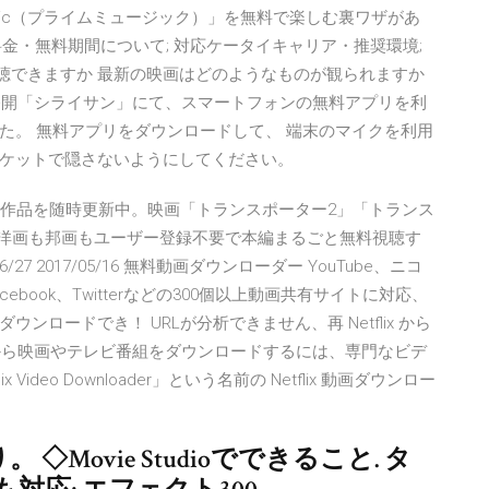
 Music（プライムミュージック）」を無料で楽しむ裏ワザがあ
 料金・無料期間について; 対応ケータイキャリア・推奨環境;
視聴できますか 最新の映画はどのようなものが観られますか
日公開「シライサン」にて、スマートフォンの無料アプリを利
た。 無料アプリをダウンロードして、 端末のマイクを利用
ケットで隠さないようにしてください。
0作品を随時更新中。映画「トランスポーター2」「トランス
が洋画も邦画もユーザー登録不要で本編まるごと無料視聴す
9/06/27 2017/05/16 無料動画ダウンローダー YouTube、ニコ
acebook、Twitterなどの300個以上動画共有サイトに対応、
ロードでき！ URLが分析できません、再 Netflix から
lix から映画やテレビ番組をダウンロードするには、専門なビデ
deo Downloader」という名前の Netflix 動画ダウンロー
 ◇Movie Studioでできること. タ