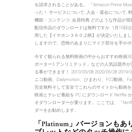
を請求されることがある。 「Amazon Prime
った！ サービスについて; 入会・退会について;
機能・コンテンツ; 会員特典 どのような作品が
配信作品のダウンロードは無料ですか. 1月10
用した【イヤホン３６０上映】が決定いたしまし
しますので、恐怖のあまりにマイク部分を手やポ
今すぐ観られる無料映画の中からおすすめ映画3
ポーター3 アンリミテッド」などの人気話題作
る事ができます！ 2010/03/08 2020/05/28 201
ニコ動画、Dailymotion、ひまわり、FC2動画、F
完全無料そして安全でこれらのサイトから動画をダウン
映画とテレビ番組を PC にダウンロード Netf
オダウンローダーが要ります。ここでは、「Netflix Vi
ダーをお勧めします。
「Platinum」バージョンもあり。