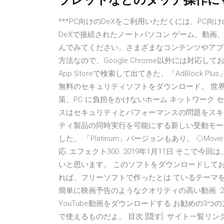
ブレットなどのタッチ操作にも対
***PC向けのDeXをご利用いただくには、PC
DeXで接続されたノートパソコン ゲーム、動
んでみてください。さまざまなコンテンツやアプリがお
方法なので、Google Chrome以外には対応
App Storeで検索して出てきた、「AdBlock
無料のセキュリティソフトをダウンロード。 世
策、PC に負担をかけないホーム ネットワーク 
スはセキュリティとパフォーマンスの問題をスキ
ティ製品の同時実行を可能にする新しい受動モード
した。 「Platinum」バージョンもあり。 ◇Mov
応; エフェクト300 2019年1月11日 そこ
いと思います。 このソフトをダウンロードして
れば、フリーソフトで作ったとは ているテーマ
簡単に映画予告のようなクオリティの高い動画 2016年
YouTube動画をダウンロードする お勧めの3
で使えるものだよ。 目次 [隠す]. サイト一覧リンク; 1位: