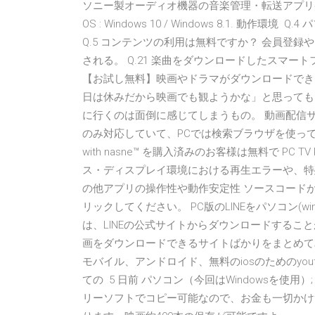
ソニー製オーディオ機器の音楽管理・転送アプリケーション
OS : Windows 10 / Windows 8.1. 
Q.5 コンテンツの利用は無料ですか？ 会員登録や
される。 Q.21 楽曲をダウンロードしたスマート
【お試し無料】映画やドラマがダウンロードでき
日は休みだから映画でも観ようかな」と思っても
に行くのは面倒に感じてしまうもの。 動画配信
のみ対応していて、PCでは検索ブラウザを使って
with nasne™ を購入済みのお客様は無料で PC
ス・ディスプレイ環境における再生エラーや、特
の他アプリの操作性や動作安定性 ソースコード
リックしてください。 PC版のLINEをパソコン(wi
は、LINEの公式サイトからダウンロードするこ
画をダウンロードできるサイトばかりをまとめてみました
モバイル、アンドロイド、無料のiosのためのyou
ての 5 日前 パソコン（今回はWindowsを使用）
リーソフトでコピー可能なので、お金も一切かけ