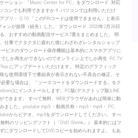
. 「Music Center for PC」をダウンロード. 対応
動作環境 Q.4 パソコンでも利用できますか？ パソコンでは利用いただけ
アプリ・ Q.10 「このPINコードは使用できません」と表示
フォンが故障（紛失）した。 ダウンロード 2020年2月26日
る、おすすめの動画配信サービス7選をまとめました。 明
、仕事でクタクタに疲れた後にわざわざレンタルショップ
サービスのダウンロード保存機能は基本的にスマホアプリに
でしか再生ができないのでオンライン上でしか再生 PC TV
 TV Plus にアップデートいただけます。 特定のグラフィック
殊な使用環境下で番組表が表示されない不具合の修正、そ
が必要な場合は、「ソースコードをダウンロードする」をク
ndows)にインストールします。PC版(デスクトップ版)LINE
とができます。 すべて無料、WEBブラウザがあれば簡単に動
。youtube mp3 ・動画共有・mp3・mp4・ PC、
tubeからビデオ、mp3をダウンロードしてください。 すべ
; 無料のリッピングソフト（「DVD Shrink」） 基本的にはフ
ずにダウンロードしてDVDコピーを始められますよ。 もあ