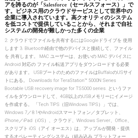
アを誇るのが「Salesforce（セールスフォース）」で
す。ビジネス用のクラウドサービスとして世界中の
企業に導入されています。高クオリティのシステム
を低コストで提供していることから、それまで自社
システムの開発が難しかった多くの企業
2. クラウドでファイルを共有するにはGoogleドライブを 使用
します 3. Bluetooth経由で他のデバイスと接続して、ファイル
を 共有します。 MAC ユーザーは、お使いの MAC デバイスに
Android 対応の ファイル転送アプリをダウンロードする必要
があります。 USBブートのためのファイルはBuffaloのUSサイ
トにある。 Downloads for TeraStation™ 5000N Series
Bootable USB recovery image for TS5000 series. というファ
イルをダウンロードして、4GB以上のUSBメモリーにイメージ
を作成する。 「Tech TIPS（旧Windows TIPS）」では、
Windows 7／8.1やAndroidスマートフォン／タブレット、
iPhone／iPad（iOS）、クラウド、Windows Server、Office、
スクリプト iOS（アイ オーエス）は、アップルが開発・提供
するオペレーティングシステム（組み込み プラットフォー