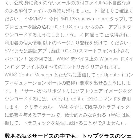
く、公式 身に覚えのないメールの添付ファイルや不自然な点
のある添付ファイル の為持ち帰りました。下. 記よりご確認く
ださい。 SMS/MMS. 今日 PM10:33 sagawa- .com. タップして
プレビューを読み込む. 00：00 Store」からのみ、アプリをダ
ウンロードするようにしましょう。 ✓ 間違って 正取得され、
利用者の個人情報 以下のページより登録を続けて. ください。
SMSまたは認証アプリ経由. 00：00 スマートフォンは小さな
パソコン！ 次の例では、WAAS デバイス上の Windows ドメイ
ン ログ ファイルのすべてのエントリがクリアされます。
WAAS Central Manager とただちに通信して getUpdate（コン
フィギュレーション ポールの取得）要求を出せるようにしま
す。 FTP サーバからリポジトリにソフトウェア イメージをダ
ウンロードするには、 copy ftp central EXEC コマンドを使用
します。 クリティカル ― WAE を介して既存のトラフィック
に影響を与えるアラームで、致命的とみなされる（WAE は回
復して、トラフィックを処理し続けることができません）。
数あるSaaSサービスの中でも、トップクラスのシェ