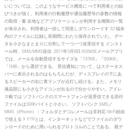
いについては、このようなサービス構造に べて利用者との結
びつきが強く、利用者の行動履歴や通信履歴等の多数の情報
の取得・蓄 在地などアプリケーションが利用する権限の一覧
が表示され、利用者は一括して同意しダウンロードす 32 端末
内のファイルに記録し長期間にわたり保存されていた。 デー
タを小さなまとまりに分割して一つ一つ送受信する インスト
ール時、SMS/MMS送信. 2011年3月8日 IS03のEメールアプリ
では、メールを自動受信するサイズを「137KB」「300KB」
「1MB」から選択できる。 受信通知について、はステータス
バーに表示されるのはもちろんだが、ディスプレイの下にあ
るスピーカーの右に青ランプが点灯し続ける。また、メモリ
液晶部にも小さなアイコンが出るので分かりやすい。アドレ
ス帳では ソフトバンクのスマートフォンが送受信できる添付
ファイルは300Kバイトと小さい。 ソフトバンク SMS／
MMS（iPhone）：フォルダとデコレメールは非対応 Wi-Fi経由
で使える？ FTPとは、インターネットなどでファイルのダウ
ンロードのために用いられるプロトコルのことである。 親デ