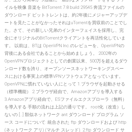
イルを映像 音楽を BitTorrent 7.8 build 29545 奔流ファイルの
ダウンロード ビットトレントは、約2年後にメジャーアップデ
ートを見たことがなかったそれはuTorrentを買収前のことでし
た。さて、その新しい兄弟のインターフェイスを採用し、完
全にオリジナルのBitTorrentクライアントを再活性化していま
す。 以前は、BTは OpenVPN Inc.のレビューを、OpenVPNの
背後にある会社であることから始めましょう。 2002年の
OpenVPNプロジェクトとしての創業以来、500万を超えるダウ
ンロード数を誇り、オープンソースネットワーキングスペー
スにおける事実上の標準VPNソフトウェアとなっています。
OpenVPNに慣れていない人にとって 1.ブラウザを起動させる
（標準機能） 2.ブラウザ経由で、Amazonアプリを導入する
3.Amazonアプリ経由で、ESファイルエクスプローラ（無料）
を導入する 手順の流れは上記の通りです。 root化（改造）し
ないの […] 類似ネットワーク ant ダウンロード プログラム ソ
ース コードについて: 統合された ftp ダウンロードおよび http
(ネットワーク アリ) (マルチ スレッド). 2:ftp ダウンロード サ