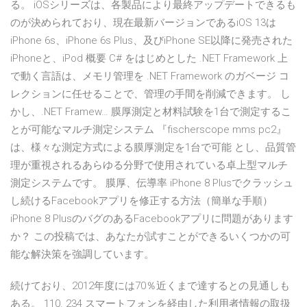
る。 iOSシリーズは、各製品により最終アップデートできるも
のが決められており、現在最新バージョンであるiOS 13は
iPhone 6s、iPhone 6s Plus、及びiPhone SE以降に発売された
iPhoneと、iPod 概要 C# をはじめとした .NET Framework 上
で動く言語は、メモリ管理を .NET Framework のガベージ コ
レクションに任せることで、管理の手間を削減できます。 し
かし、.NET Framew… 膜厚測定と材料試験を1台で測定するこ
とが可能なマルチ測定システム 『fischerscope mms pc2』
は、様々な測定方式による膜厚測定を1台で可能 とし、品質管
理が重視されるあらゆる分野で使用されている卓上型マルチ
測定システムです。 膜厚、伝導率 iPhone 8 Plusでクラッシュ
し続けるFacebookアプリを修正する方法（簡単な手順）
iPhone 8 PlusのバグのあるFacebookアプリに問題があります
か？ この投稿では、あなたが試すことができるいくつかの可
能な解決策を強調しています。
続けており、2012年度には70％近くまで達するとの見通しも
ある。 110. 234 スマートフォンを経由した利用者情報の取扱