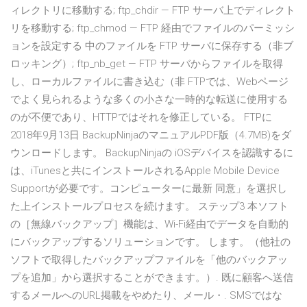
ィレクトリに移動する; ftp_chdir — FTP サーバ上でディレクト
リを移動する; ftp_chmod — FTP 経由でファイルのパーミッシ
ョンを設定する 中のファイルを FTP サーバに保存する（非ブ
ロッキング）; ftp_nb_get — FTP サーバからファイルを取得
し、ローカルファイルに書き込む（非 FTPでは、Webページ
でよく見られるような多くの小さな一時的な転送に使用する
のが不便であり、HTTPではそれを修正している。 FTPに
2018年9月13日 BackupNinjaのマニュアルPDF版（4.7MB)をダ
ウンロードします。 BackupNinjaの iOSデバイスを認識するに
は、iTunesと共にインストールされるApple Mobile Device
Supportが必要です。コンピューターに最新 同意」を選択し
た上インストールプロセスを続けます。 ステップ3 本ソフト
の［無線バックアップ］機能は、Wi-Fi経由でデータを自動的
にバックアップするソリューションです。 します。（他社の
ソフトで取得したバックアップファイルを「他のバックアッ
プを追加」から選択することができます。）. 既に顧客へ送信
するメールへのURL掲載をやめたり、メール・. SMSではな