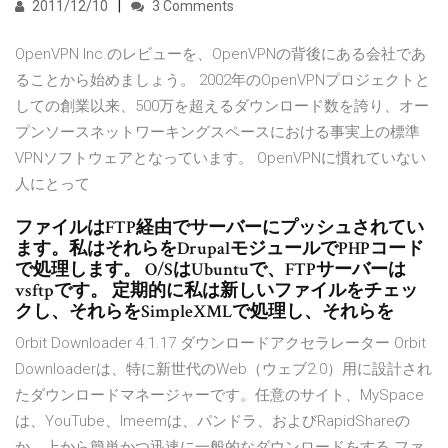
2011/12/10
3 Comments
OpenVPN Inc.のレビューを、OpenVPNの背後にある会社であ
ることから始めましょう。 2002年のOpenVPNプロジェクトと
しての創業以来、500万を超えるダウンロード数を誇り、オー
プンソースネットワーキングスペースにおける事実上の標準
VPNソフトウェアとなっています。 OpenVPNに慣れていない
人にとって
ファイルはFTP経由でサーバーにプッシュされてい
ます。私はそれらをDrupalモジュールでPHPコード
で処理します。 O/SはUbuntuで、FTPサーバーは
vsftpです。 定期的に私は新しいファイルをチェッ
クし、それらをSimpleXMLで処理し、それらを
Orbit Downloader 4.1.17 ダウンロードアクセラレーター Orbit
Downloaderは、特に新世代のWeb（ウェブ2.0）用に設計され
たダウンロードマネージャーです。任意のサイト、MySpace
は、YouTube、Imeemは、パンドラ、およびRapidShareの
か、上から簡単かつ迅速に一般的なダウンロードをする ファ