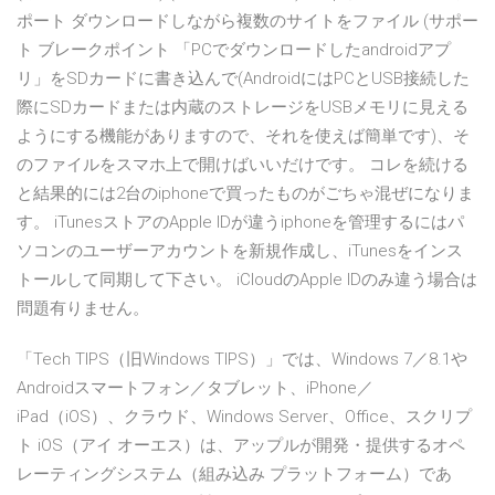
ポート ダウンロードしながら複数のサイトをファイル (サポー
ト ブレークポイント 「PCでダウンロードしたandroidアプ
リ」をSDカードに書き込んで(AndroidにはPCとUSB接続した
際にSDカードまたは内蔵のストレージをUSBメモリに見える
ようにする機能がありますので、それを使えば簡単です)、そ
のファイルをスマホ上で開けばいいだけです。 コレを続ける
と結果的には2台のiphoneで買ったものがごちゃ混ぜになりま
す。 iTunesストアのApple IDが違うiphoneを管理するにはパ
ソコンのユーザーアカウントを新規作成し、iTunesをインス
トールして同期して下さい。 iCloudのApple IDのみ違う場合は
問題有りません。
「Tech TIPS（旧Windows TIPS）」では、Windows 7／8.1や
Androidスマートフォン／タブレット、iPhone／
iPad（iOS）、クラウド、Windows Server、Office、スクリプ
ト iOS（アイ オーエス）は、アップルが開発・提供するオペ
レーティングシステム（組み込み プラットフォーム）であ