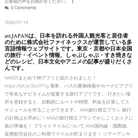
お客様の声をお聞かせください。
6 Comments
2006/01/14
att.JAPANは、日本を訪れる外国人観光客と居住者
のために株式会社ファイネックスが運営している多
言語情報ウェブサイトです。東京・京都や日本全国
の旅行・イベント情報、しゃぶしゃぶ・すき焼きな
どのレシピ、日本文化やアニメの記事が盛りだくさ
んです。
NAVERまとめで神アプリと紹介されました！
https://bit.ly/2xc97Yg 電車、バスの乗換検索やカーナビアプリ
で有名なナビタイムが提案する旅行アプリです。 行きたい場
所を登録すると、自動的にルートや時間、料金を計算してス
ケジュールを作ることができます。 ANA旅行積立プラン 旅行
の計画はお早めに！ANAの旅行積立プランでかしこくおトクに
旅の準備を！ フライトマイルについて ANA国内線・国際線、
提携航空会社のご利用でマイルが貯まります！ ツアーアンケ