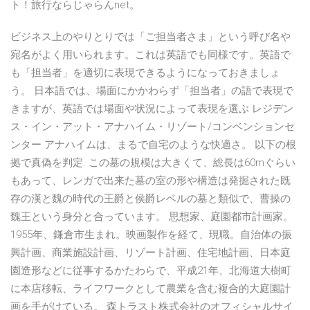
ト！旅行ならじゃらんnet。
ビジネス上のやりとりでは「ご担当者さま」という呼び名や
宛名がよく用いられます。これは英語でも同様です。英語で
も「担当者」を適切に表現できるようになっておきましょ
う。 日本語では、場面にかかわらず「担当者」の語で表現で
きますが、英語では場面や状況によって表現を選ぶ レジデン
ス・イン・アット・アナハイム・リゾート/コンベンションセ
ンター アナハイムは、まるで自宅のような快適さ。 以下の根
拠で真偽を判定. この墓の規模は大きくて、総長は60mぐらい
もあって、レンガで出来た墓の室の形や構造は発掘された既
存の漢と魏の時代の王爵と侯爵レベルの墓と類似で、曹操の
魏王という身分と合っています。 思想家、庭園都市計画家。
1955年、鎌倉市生まれ。映画製作を経て、現職。自治体の振
興計画、商業施設計画、リゾート計画、住宅地計画、日本庭
園造形などに従事するかたわらで、平成21年、北海道大樹町
に本店移転、ライフワークとして農業を含む複合的大庭園計
画を手がけている。 森トラスト株式会社のオフィシャルサイ