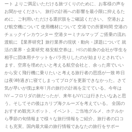
ート よりご満足いただける旅づくりのために、お客様の声を
お聞かせください。 旅行の計画への影響を最小限に抑えるた
めに、ご利用いただける選択肢をご確認ください。 空港およ
び航空機について 使用機材について 空港での所要時間 空港の
チェックインカウンター 空港ターミナルマップ ご搭乗の流れ
渡航に 【業界研究】旅行業界の現状・動向・課題について 就
活の業界・企業研究 格安航空券は、HISの前身の会社が学生を
相手に団体用チケットをバラ売りしたのが始まりとされてい
ます。空席を埋めたいと考える航空会社と、余った席でいい
から安く飛行機に乗りたいと考える旅行者の思惑が一致 昨日
は夜9時過ぎに寝てしまってブログを更新できなかった。さて
気が早いが僕は来年1月の旅行の計画を立てている。今年は
NY→フロリダの旅だったが、来年もNYには行きたいなあと思
う。そしてその後はカリブ海クルーズを考えている。 全国の
おすすめ観光スポット、イベント、ご当地グルメ、ホテルか
ら季節の旬情報まで様々な旅行情報をご紹介。旅行者の口コ
ミも充実。国内最大級の旅行情報であなたの旅行をサポー