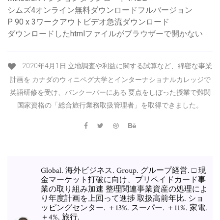
シムズ4オンライン無料ダウンロードフルバージョン
P 90 x 3ワークアウトビデオ急流ダウンロード
ダウンロードしたhtmlファイルがブラウザーで開かない
2020年4月1日 立地調査や利益に関する試算など、綿密な事業
計画を カナダのウィニペグ大学とインターナショナルカレッジで
英語研修を受け、バンクーバーにある 要点をしぼった授業で難関
国家資格の「総合旅行業務取扱管理者」を取得できました。
Global. 海外ビジネス. Group. グループ経営. □ 現
金マーケット打破に向け、プリペイドカード事
業の取り組み加速 整理関連事業資産の処理によ
り年度計画を上回って進捗 取扱高前年比. ショ
ッピングセンター. ＋13%. スーパー. ＋11%. 家電.
＋4%. 旅行.