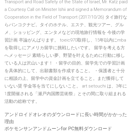
Transport and Road Safety of the State of Israel, Mr. Katz paid
a Courtesy Call on Minister Ishii and signed a Memorandum of
Cooperation in the Field of Transport (2017/10/26) タイ旅行な
らバンコクナビ。タイのホテル、エステ、観光ツアー、グル
メ、ショッピング、エンタメなどの現地旅行情報を 今後の学
習計画 卒論がんばります。 toeic970取得し、15年以内にmba
を取得しにアメリカ留学に挑戦したいです。 留学を考える方
へメッセージ 素晴らしい夢、野望を叶えるために行動に移し
ている人は沢山います！ ・留学の目的、留学先での学習計画
を具体的にして、出願書類を作成すること。 ・保護者と十分
に相談の上、留学中の資金計画を立てること。まだ獲得して
いない奨 学金等を当てにしないこと。 art setouchi は、3年に
1度開催される「瀬戸内国際芸術祭」とその間に取り組まれる
活動の総称です。
アンドロイドオレオのダウンロードに長い時間がかかった
理由
ポケモンサンアンドムーンfor PC無料ダウンロード