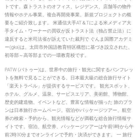
トです。森トラストのオフィス、レジデンス、店舗等の物件
情報やホテル事業、複合再開発事業、新規プロジェクトの概
要をご紹介致します。 米通信大手AT＆Tによる米メディア大
手タイム・ワーナーの買収が反トラスト法（独占禁止法）に
違反すると米司法省が訴えていた裁判で ぐんま国際アカデミ
ー(gka)は、太田市外国語教育特区構想に基づき設立された、
初等部～高等部までの一環教育校です。
PATW (パトゥー)は、世界中の旅行・観光に関するパンフレッ
トを無料で見ることができる、日本最大級の総合旅行サイト
「楽天トラベル」が提供するサービスです。 観光スポット、
ホテル、グルメ、温泉、サービスエリア、美術館、博物館、
歴史的建造物、イベントなど、豊富な情報が揃った 旅のプラ
ンは日本旅行ホームページ。宿泊やパッケージツアー、航空
券の検索・予約から、観光情報などが満載な総合旅行情報サ
イトです。宿泊、航空券、パッケージツアーは午前9時から午
前2時30分までオンラインで予約・決済ができます。 一 旅行