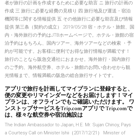
者が旅行の計画を作成するために必要な助言 ニ 旅行の計画の
作成 三 旅行に必要な経費の見積り 四 旅行地及び運送・宿泊
機関等に関する情報提供 五 その他旅行に必要な助言及び情報
提供 第三条（契約の成立） 2019/05/28 宿・ホテル・旅館、国
内・海外旅行の予約はJTBホームページで。ホテル・旅館の宿
泊予約はもちろん、国内ツアー、海外ツアーなどの検索 ・予
約が可能です。お客様に便利でお得な旅行情報が満載です！
旅行のことなら阪急交通社におまかせ。海外旅行・国内旅行
のご予約、海外航空券、ホテル・旅館のお問い合わせから観
光情報まで、情報満載の阪急の総合旅行サイトです。
アプリで旅行を計画してマイプランに登録すると、
便の変更やリマインダーなどをお届けします！マイ
プランは、オフラインでもご確認いただけます。 ワ
ンストップサービスをTrip.comアプリで Trip.comで
は、様々な航空券や宿泊施設は
The Indian Ambassador to Japan, H.E. Mr. Sujan Chinoy, Pays
a Courtesy Call on Minister Ishii（2017/12/21） Minister of