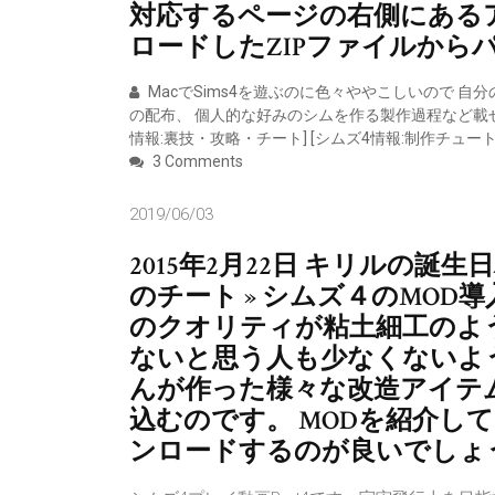
対応するページの右側にある
ロードしたZIPファイルから
MacでSims4を遊ぶのに色々ややこしいので 自
の配布、 個人的な好みのシムを作る製作過程など載せて
情報:裏技・攻略・チート] [シムズ4情報:制作チュート
3 Comments
2019/06/03
2015年2月22日 キリルの誕生
のチート » シムズ４のMOD
のクオリティが粘土細工のよ
ないと思う人も少なくないよう
んが作った様々な改造アイテ
込むのです。 MODを紹介し
ンロードするのが良いでしょ