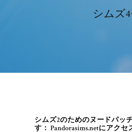
シムズ
シムズ2のためのヌードパッ
す： Pandorasims.ne