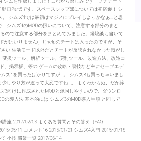
目指すシムを作成しました！これから楽しみです。プチチート
動画Part5です。スペースシップ邸については初搭乗！ シ
人。 シムズ4では最初はマジメにプレイしよっかなぁ…と思
で… シムズ4のMODの扱いについて、注意する部分のまと
あるので注意する部分をまとめてみました。経験談も書いて
ートコードがはいりません(T-T)helpのチートは入ったのですが、そ
ください 生活モード以外だとチートが反映されなかった気がし
ル、変換ツール、解析ツール、便利ツール、改造方法、改造コ
ド、掲示板、等の ゲームの攻略・裏技など主にセーブエデ
ムズ4を買ったばかりですが…。 シムズ3も買っちゃいまし
ムズ4と少しやり方が違って大変ですね…。 よくわからぬ、だが諦
ムズ3向けに作成されたMODと混同しやすいので、ダウンロ
Dの導入法 基本的には シムズ3のMOD導入手順 と同じで
心者シムズ4講座 2017/02/03 よくある質問とその答え（FAQ
015/05/11 コメント16 2015/01/21 シムズ4入門 2015/01/18
 職業一覧 2017/06/14