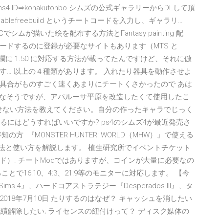
ト. 4週 Sims4 ID⇒kohakutonbo シムズの公式ギャラリーからDLして頂
blefreebuild というチートコードを入力し、ギャラリ…
Cでシムが描いた絵を配布する方法とFantasy painting 配
ンロードするのに登録が必要なサイトもあります（MTS と
記のコメント欄に 1.50 に対応する方法が載ってたんですけど、それに倣
す… 以上の４種類があります。 入れたり器具を動作させよ
具合がものすごく速くあまりにチートくさかったので あは
れなそうですが、アパルーサ平原を改造したくて使用したこ
を取らせない方法を教えてください。自分の作ったキャラでじっく
るにはどうすればいいですか? ps4のシムズ4が最近発売さ
 『MONSTER HUNTER: WORLD（MHW）』で使える
の導入方法と使い方を解説します。 植生研究所でイベントチケット
ド）. チートModではありますが、コインが大量に必要なの
で16:10、4:3、21:9等のモニターに対応します。 【今
ims 4』、ハードコアストラテジー『Desperados III』、タ
品. 2018年7月10日 たりするのはなぜ？ キャッシュを消したい
実績解除したい; ライセンスの紐付けって？ ディスク媒体の