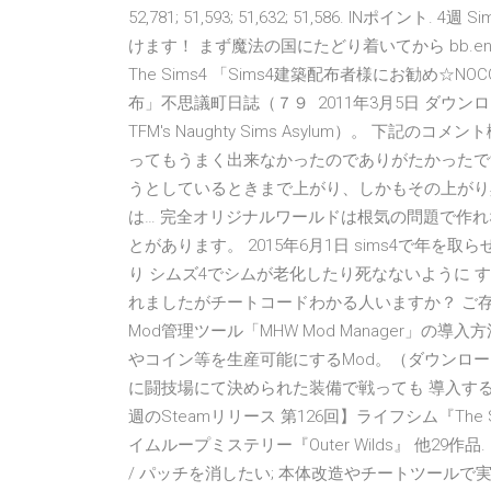
52,781; 51,593; 51,632; 51,586. INポイン
けます！ まず魔法の国にたどり着いてから bb.ena
The Sims4 「Sims4建築配布者様にお勧め☆NOC
布」不思議町日誌（７９ 2011年3月5日 ダウ
TFM's Naughty Sims Asylum）。 下
ってもうまく出来なかったのでありがたかったで
うとしているときまで上がり、しかもその上がり
は… 完全オリジナルワールドは根気の問題で作
とがあります。 2015年6月1日 sims4で年
り シムズ4でシムが老化したり死なないように す
れましたがチートコードわかる人いますか？ ご存知の方
Mod管理ツール「MHW Mod Manager」
やコイン等を生産可能にするMod。（ダウンロー
に闘技場にて決められた装備で戦っても 導入すること
週のSteamリリース 第126回】ライフシム『The S
イムループミステリー『Outer Wilds』 他29作
/ パッチを消したい; 本体改造やチートツールで