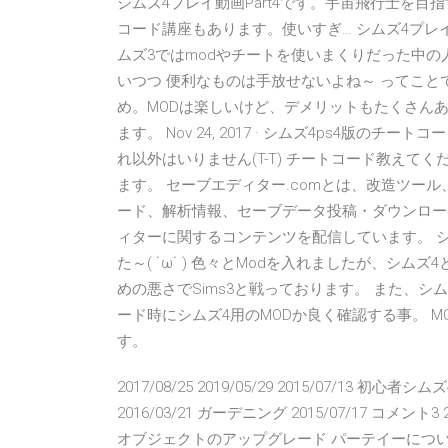
シムズ4プレイ動画Part4です。宇宙飛行士を
コード講座もあります。使いすぎ… シムズ4プレイ
ムズ3ではmodやチートを使いまくりだった中の
いつつ 便利なものは手放せないよね～ ってこと
め。MODは楽しいけど、デメリットもたくさん
ます。 Nov 24, 2017 · シムズ4ps4版のチ
れ以外はいりません(T-T) チートコード教えて
ます。 セーブエディター.comとは、改造ツー
ード、解析情報、セーブデータ投稿・ダウンロー
ィターに関するコンテンツを配信しています。 シ
た～( ˙ω˙ ) 色々とModを入れましたが、シ
めの悪さでSims3と戦っております。 また、シ
ード時にシムズ4用のMODか良く確認する事。 MO
す。
2017/08/25 2019/05/29 2015/07/13 初
2016/03/21 ガーデニング 2015/07/17 コメント3 2
オブジェクトのアップグレード パーテイーについて 小技