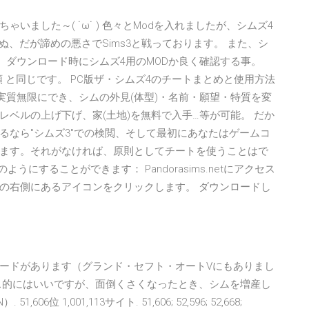
ゃいました～( ˙ω˙ ) 色々とModを入れましたが、シムズ4
ぬ、だが諦めの悪さでSims3と戦っております。 また、シ
、ダウンロード時にシムズ4用のMODか良く確認する事。
手順 と同じです。 PC版ザ・シムズ4のチートまとめと使用方法
で実質無限にでき、シムの外見(体型)・名前・願望・特質を変
ベルの上げ下げ、家(土地)を無料で入手…等が可能。 だか
るなら"シムズ3"での検閲、そして最初にあなたはゲームコ
ます。それがなければ、原則としてチートを使うことはで
にすることができます： Pandorasims.netにアクセス
の右側にあるアイコンをクリックします。 ダウンロードし
トコードがあります（グランド・セフト・オートVにもありまし
ス的にはいいですが、面倒くさくなったとき、シムを増産し
 1,001,113サイト. 51,606; 52,596; 52,668;