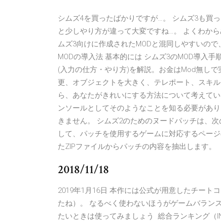
シムズ4を買ったばかりですが…。 シムズ3も買っち
と少しやり方が違って大変ですね…。 よくわから
ムズ3向けに作成されたMODと混同しやすいので
MODの導入法 基本的には シムズ3のMOD導入
(入力の仕方・やり方)を解説。お金はMod無し
更、オブジェクトを大きく、テレポート、スキルレ
ら、あなたがきれいにする方法について考えてい
ンソールとしてそのようなことを知る必要があり
きません。 シムズ2のためのヌードパッチは、次のよう
して、パッチを使用するゲームに対応するページ
たZIPファイルからパッチの内容を抽出します。
2018/11/18
2019年1月16日 本作には公式が用意したチー
たね）。 なるべく使わないほうがゲームバラン
たいときは使ってみましょう 総合ランキング（IN）. 51,606位