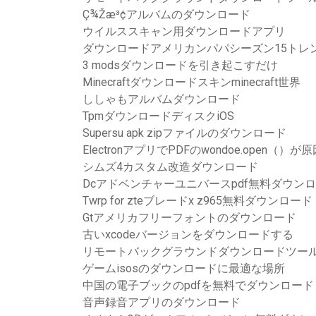
Ç¾Žæ³¢アルバムのダウンロード
ウイルススキャン用ダウンロードアプリ
ダウンロードアメリカンパパシーズン15トレ
3 modsダウンロードを引き起こすだけ
Minecraftダウンロードスキンminecraft世界
ししゃもアルバムダウンロード
TpmダウンロードディスクiOS
Supersu apk zipファイルのダウンロード
ElectronアプリでPDFのwondoe.open
シムズ4カスタム改造ダウンロード
Dcアドベンチャーユニバースpdf無料ダウン
Twrp for zteブレードx z965無料ダウンロード
Gtアメリカフリーフォントのダウンロード
古いxcodeバージョンをダウンロードする
リモートバックグラウンドダウンロードツー
ゲームisosのダウンロードに最適な場所
中国の電子ブックのpdfを無料でダウンロード
音声録音アプリのダウンロード