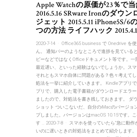
Apple Watchの原価が23
2016.5.16 SRware Ir
ジェット 2015.5.11 iPho
つの方法 ライフハック 2015.4.1
2020-7-14 · Office365 business で
ん。 通知バーのようなところで進捗を見ていると
ビーなどではなくOfficeドキュメント等です。一
最近遅い、といった経験はないでしょうか。スマ
それともスマホ自体に問題がある？色々考えてし
処法を一挙に紹介していきます。 Kindleアプリで購
プリで、購入した電子書籍がダウンロードエラー
ましたので、対処法を書き残しておきます。 ダ
ショット ついこないだ、自分のiMacのバージョンをMo
プしました。バージョンはmacOS 10.15です
す … 2020-7-8 · スマホを使っていたら”
いのに遅いときの対処法をまとめて紹介します。iP