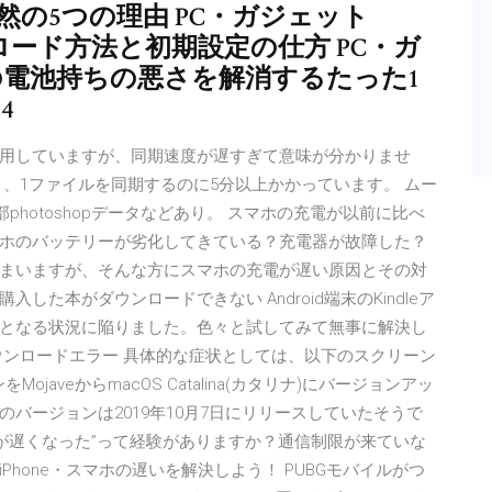
％で当然の5つの理由 PC・ガジェット
onのダウンロード方法と初期設定の仕方 PC・ガ
ne5S/6の電池持ちの悪さを解消するたった1
4
 Onedrive を使用していますが、同期速度が遅すぎて意味が分かりませ
、1ファイルを同期するのに5分以上かかっています。 ムー
部photoshopデータなどあり。 スマホの充電が以前に比べ
ホのバッテリーが劣化してきている？充電器が故障した？
まいますが、そんな方にスマホの充電が遅い原因とその対
入した本がダウンロードできない Android端末のKindleア
となる状況に陥りました。色々と試してみて無事に解決し
ウンロードエラー 具体的な症状としては、以下のスクリーン
javeからmacOS Catalina(カタリナ)にバージョンアッ
。このバージョンは2019年10月7日にリリースしていたそうで
急に動作が遅くなった”って経験がありますか？通信制限が来ていな
hone・スマホの遅いを解決しよう！ PUBGモバイルがつ