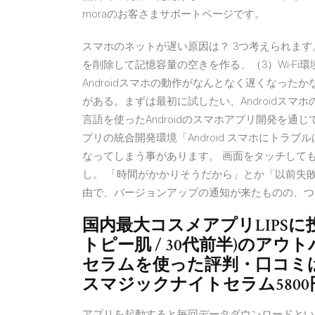
moraのお客さまサポートページです。
スマホのネットが遅い原因は？ 3つ考えられます
を削除して記憶容量の空きを作る、（3）Wi-F
Androidスマホの動作がなんとなく遅くなった
がある。まずは最初に試したい、Androidスマ
言語を使ったAndroidのスマホアプリ開発を通じ
プリの統合開発環境「Android スマホにトラ
なってしまう事があります。 画面をタッチして
し。 「時間がかかりそうだから」とか「以前失
由で、バージョンアップの通知が来たものの、つ
国内最大コスメアプリLIPS
トピー肌 / 30代前半)のア
セラムを使った評判・口コミ
スマジックナイトセラム5800円
アプリを起動すると毎回データダウンロードとい