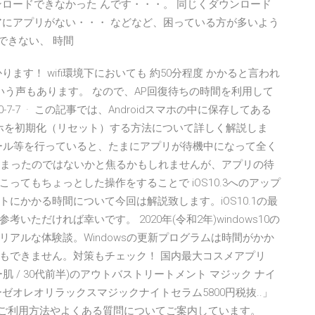
ロードできなかった んです・・・。 同じくダウンロード
アにアプリがない・・・ などなど、困っている方が多いよう
できない、 時間
ます！ wifi環境下においても 約50分程度 かかると言われ
いう声もあります。 なので、AP回復待ちの時間を利用して
7-7 · この記事では、Androidスマホの中に保存してある
スマホを初期化（リセット）する方法について詳しく解説しま
ストール等を行っていると、たまにアプリが待機中になって全く
てしまったのではないかと焦るかもしれませんが、アプリの待
てもちょっとした操作をすることで iOS10.3へのアップ
にかかる時間について今回は解説致します。iOS10.1の最
ただければ幸いです。 2020年(令和2年)windows10の
アルな体験談。Windowsの更新プログラムは時間がかか
もできません。対策もチェック！ 国内最大コスメアプリ
肌 / 30代前半)のアウトバストリートメント マジック ナイ
ゼオレオリラックスマジックナイトセラム5800円税抜..」
プリのご利用方法やよくある質問についてご案内しています。