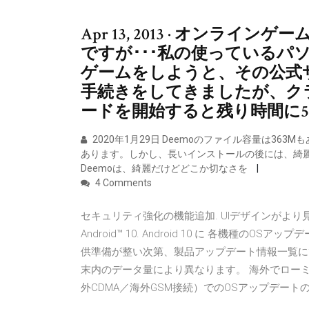
Apr 13, 2013 · オン
ですが･･･私の使っているパソ
ゲームをしようと、その公式
手続きをしてきましたが、ク
ードを開始すると残り時間に
2020年1月29日 Deemoのファイル容量は36
あります。しかし、長いインストールの後には、綺
Deemoは、綺麗だけどどこか切なさを
4 Comments
セキュリティ強化の機能追加. UIデザインがより
Android™ 10. Android 10 に 各機
供準備が整い次第、製品アップデート情報一覧にて順次お
末内のデータ量により異なります。 海外でロー
外CDMA／海外GSM接続）でのOSアップデー