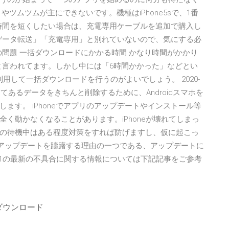
ツムツムが主にできないです。機種はiPhone5sで、1番
の充電時間を短くしたい場合は、充電専用ケーブルを追加で購入し
が「データ転送」「充電専用」と別れていないので、気にする必
器の問題 一括ダウンロードにかかる時間 かなり時間がかかり
かかると言われてます。しかし中には「6時間かかった」などとい
用して一括ダウンロードを行うのがよいでしょう。 2020-
保存してあるデータをきちんと削除するために、Androidスマホを
ます。 iPhoneでアプリのアップデートやインストール等
く動かなくなることがあります。iPhoneが壊れてしまっ
の待機中はある程度対策をすれば防げますし、仮に起こっ
へのアップデートを躊躇する理由の一つである、アップデートに
0.1の最新の不具合に関する情報については下記記事をご参考
ダウンロード