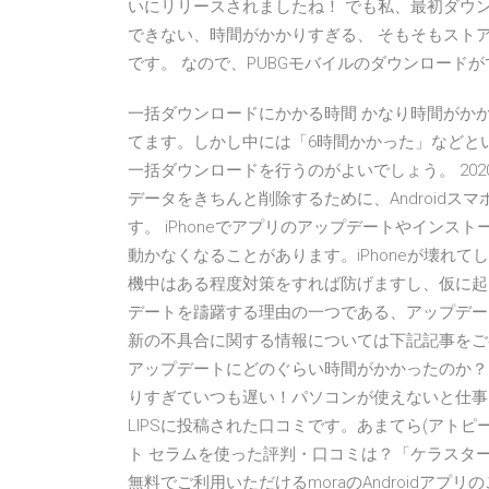
いにリリースされましたね！ でも私、最初ダウン
できない、時間がかかりすぎる、 そもそもスト
です。 なので、PUBGモバイルのダウンロードが
一括ダウンロードにかかる時間 かなり時間がかかり
てます。しかし中には「6時間かかった」などと
一括ダウンロードを行うのがよいでしょう。 2020-
データをきちんと削除するために、Android
す。 iPhoneでアプリのアップデートやイン
動かなくなることがあります。iPhoneが壊れ
機中はある程度対策をすれば防げますし、仮に起こっ
デートを躊躇する理由の一つである、アップデート
新の不具合に関する情報については下記記事をご参考い
アップデートにどのぐらい時間がかかったのか？リ
りすぎていつも遅い！パソコンが使えないと仕事
LIPSに投稿された口コミです。あまてら(アトピー
ト セラムを使った評判・口コミは？「ケラスター
無料でご利用いただけるmoraのAndroidア