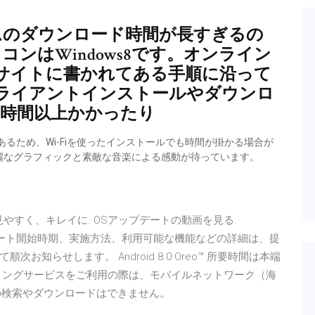
ラインゲームのダウンロード時間が長すぎるの
コンはWindows8です。オンライン
サイトに書かれてある手順に沿って
ライアントインストールやダウンロ
5時間以上かかったり
3Mもあるため、Wi-Fiを使ったインストールでも時間が掛かる場合が
麗なグラフィックと素敵な音楽による感動が待っています。
見やすく、キレイに. OSアップデートの動画を見る.
種のOSアップデート開始時期、実施方法、利用可能な機能などの詳細は、提
知らせします。 Android 8.0 Oreo™ 所要時間は本端
ミングサービスをご利用の際は、モバイルネットワーク（海
トの検索やダウンロードはできません。