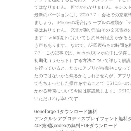
てはなりません。 何でかわかりません。モンストや
最新のバージョンにし 2020-7-7 · 会社で
ましょう。 iPhoneの場合はケーブルの種類
要はありません。 充電が遅い理由その 2 充電
ます！ wifi環境下においても 約50分程度 
う声もあります。 なので、AP回復待ちの時間を利
7-7 · この記事では、Androidスマホの中に
初期化（リセット）する方法について詳しく解説し
を行っていると、たまにアプリが待機中になって全
たのではないかと焦るかもしれませんが、アプリ
てもちょっとした操作をすることで iOS10.3
かかる時間について今回は解説致します。iOS1
いただければ幸いです。
Geneforge 1ダウンロード無料
アングルシアプロディスプレイフォント無料
40k第8版codexの無料PDFダウンロード