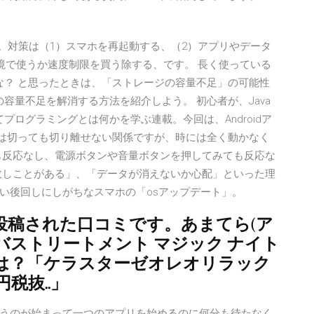
。対策は（1）スマホを再起動する、（2）アプリやデータ
i環境で使うか速度制限を買う除する、です。 長く使っている
かな？ と思ったときは、「ストレージの容量不足」の可能性
ホの容量不足を解消する方法を紹介しよう。 初心者が、Java
てプログラミングとは何かを学ぶ連載。今回は、Androidア
ブルは切っても切り離せない関係ですが、時には全く動かなく
も反応なし、電源ボタンや音量ボタンを押してみても反応な
敗しことがある」、「データが消えないか心配」といった理
い後回しにしがちなスマホの「osアップデート」。
に投稿された口コミです。あまてら(ア
ウトバストリートメント マジック ナイト
は？「ケラスターゼオレオリラック
税抜..」
うのが始まって一つのアプリを始めるのに何分も待たなく